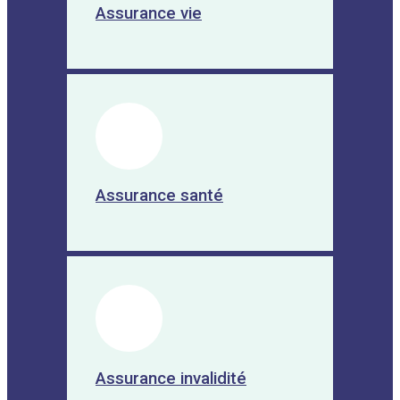
Assurance vie
Les frais de subsistance :
Les frais
de subsistance pourraient inclure les
factures d’électricité, de gaz, d’eau,
de téléphone, de câble, d’Internet et
d’autres dépenses courantes liées à
la propriété immobilière ou aux
véhicules.
Les frais de succession :
Les frais
de succession pourraient inclure les
Assurance santé
frais d’ouverture d’un compte
bancaire ou de courtage pour la
succession, les frais d’évaluation
des biens de la succession et les
frais de gestion de la succession.
Les legs :
Assurez-vous que vos
bénéficiaires reçoivent un montant
spécifique qui pourra les aider à
réaliser leurs objectifs financiers,
qu’il s’agisse de rembourser des
Assurance invalidité
dettes, d’acheter une propriété, de