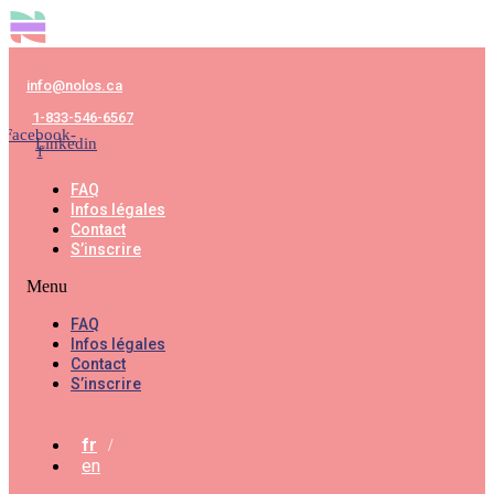
info@nolos.ca
1-833-546-6567
Facebook-
Linkedin
f
FAQ
Infos légales
Contact
S’inscrire
Menu
FAQ
Infos légales
Contact
S’inscrire
fr
en