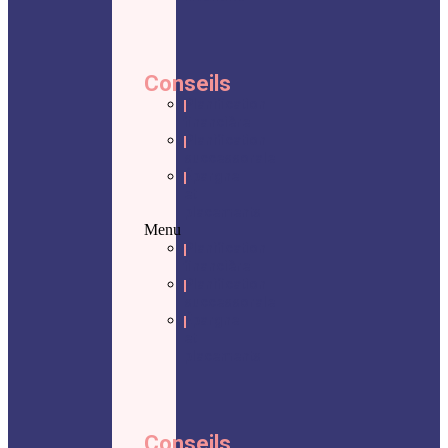
Conseils
Planification
financière
Planification
successorale
Épargne
et
placements
Menu
Planification
financière
Planification
successorale
Épargne
et
placements
Conseils