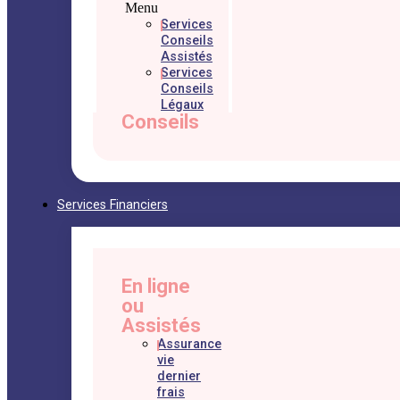
Menu
Services
Conseils
Assistés
Services
Conseils
Légaux
Conseils
Services Financiers
En ligne
ou
Assistés
Assurance
vie
dernier
frais