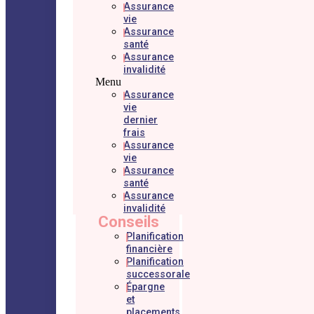
Assurance
vie
Assurance
santé
Assurance
invalidité
Menu
Assurance
vie
dernier
frais
Assurance
vie
Assurance
santé
Assurance
invalidité
Conseils
Planification
financière
Planification
successorale
Épargne
et
placements