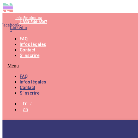
info@nolos.ca
1-833-546-6567
Facebook-
Linkedin
f
FAQ
Infos légales
Contact
S’inscrire
Menu
FAQ
Infos légales
Contact
S’inscrire
fr
en